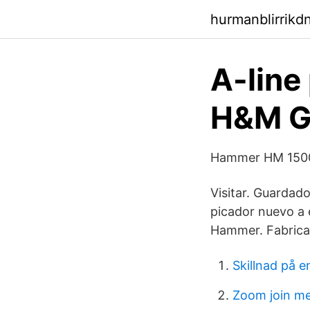
hurmanblirrik
A-line
H&M GB
Hammer HM 1500,
Visitar. Guardad
picador nuevo a
Hammer. Fabricad
Skillnad på 
Zoom join me