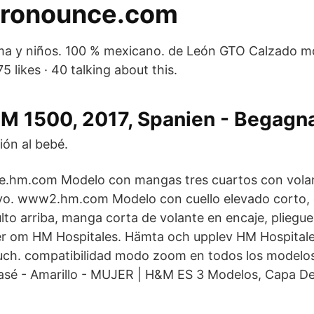
ronounce.com
ma y niños. 100 % mexicano. de León GTO Calzado 
5 likes · 40 talking about this.
 1500, 2017, Spanien - Begagn
ón al bebé.
re.hm.com Modelo con mangas tres cuartos con volan
vo. www2.hm.com Modelo con cuello elevado corto, 
lto arriba, manga corta de volante en encaje, pliegu
r om HM Hospitales. Hämta och upplev HM Hospitale
ouch. compatibilidad modo zoom en todos los model
vasé - Amarillo - MUJER | H&M ES 3 Modelos, Capa D