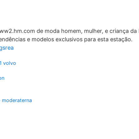
www2.hm.com de moda homem, mulher, e criança da La
tendências e modelos exclusivos para esta estação.
gsrea
1 volvo
on
e moderaterna