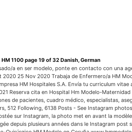
 HM 1100 page 19 of 32 Danish, German
esado/a en ser modelo, ponte en contacto con una ag
t 2020 25 Nov 2020 Trabaja de Enfermero/a HM Mod
mpresa HM Hospitales S.A. Envía tu curriculum vitae
2021 Reserva cita en Hospital Hm Modelo-Maternidad
ones de pacientes, cuadro médico, especialistas, as
s, 512 Following, 6138 Posts - See Instagram photo
ée sur Instagram, la photo met en avant la modèle n
agée depuis plusieurs années dans le Instagram post
co-Quirúrgico HM Modelo en Coruña www.hmmodelo.