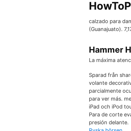
HowToP
calzado para da
(Guanajuato). 7,17
Hammer HM
La máxima atenci
Sparad från sha
volante decorati
parcialmente ocu
para ver más. me
iPad och iPod t
Para de corte e
presión delante.
Ryska börsen