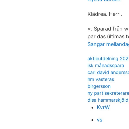
Klädrea. Herr .
×. Sparad från 
par das últimas 
Sangar mellanda
aktieutdelning 202
isk månadsspara
carl david anderss
hm vasteras
birgersson
ny partisekreterar
disa hammarskjöld
KvrW
vs