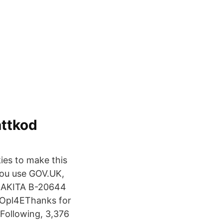
ttkod
ies to make this
you use GOV.UK,
 MAKITA B-20644
ROpl4EThanks for
 Following, 3,376