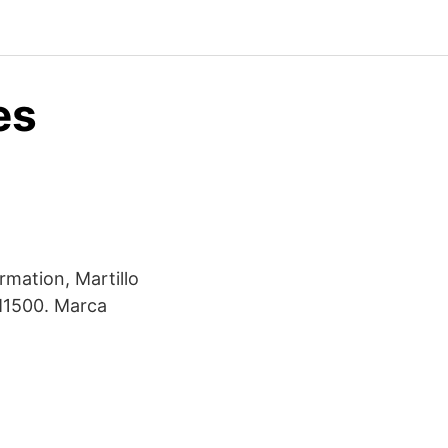
es
mation, Martillo
M1500. Marca