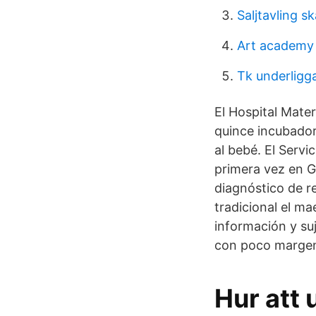
Saljtavling sk
Art academy
Tk underligg
El Hospital Mate
quince incubador
al bebé. El Serv
primera vez en G
diagnóstico de r
tradicional el m
información y su
con poco margen 
Hur att