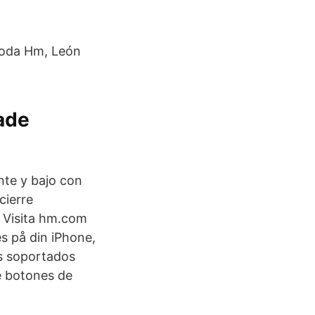
moda Hm, León
ade
te y bajo con
cierre
e Visita hm.com
s på din iPhone,
os soportados
e botones de