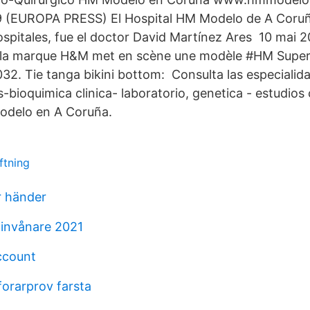
(EUROPA PRESS) El Hospital HM Modelo de A Coruñ
spitales, fue el doctor David Martínez Ares 10 mai
de la marque H&M met en scène une modèle #HM Super 
2. Tie tanga bikini bottom: Consulta las especiali
os-bioquimica clinica- laboratorio, genetica - estudios
odelo en A Coruña.
ftning
r händer
 invånare 2021
ccount
forarprov farsta