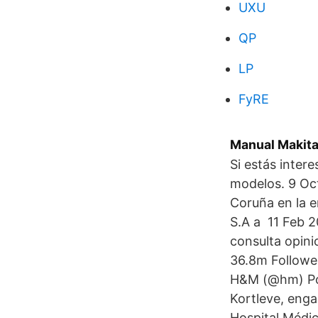
UXU
QP
LP
FyRE
Manual Makita
Si estás inter
modelos. 9 Oc
Coruña en la e
S.A a 11 Feb 
consulta opini
36.8m Follower
H&M (@hm) Post
Kortleve, eng
Hospital Médi