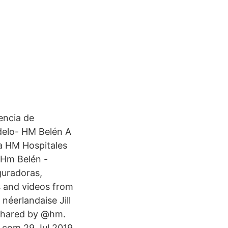
encia de
elo- HM Belén A
 a HM Hospitales
 Hm Belén -
eguradoras,
s and videos from
éerlandaise Jill
 shared by @hm.
com 29 Jul 2019