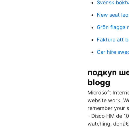
Svensk bokha
New seat leo
Grön flagga r
Faktura att b
Car hire swe
подкуп ше
blogg
Microsoft Intern
website work. We
remember your s
- Disco HM de 1
watching, donâ€™