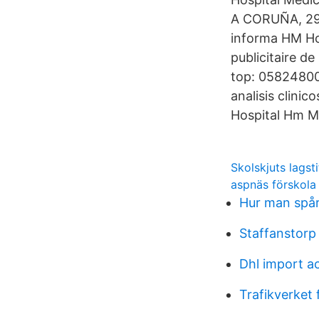
A CORUÑA, 29 
informa HM Ho
publicitaire 
top: 058248003
analisis clinic
Hospital Hm M
Skolskjuts lagsti
aspnäs förskola
Hur man spå
Staffanstorp
Dhl import a
Trafikverket 