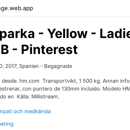
dnge.web.app
 parka - Yellow - Ladi
 - Pinterest
 2017, Spanien - Begagnade
o desde. hm.com Transportvikt, 1 500 kg. Annan infor
 estrenar, con puntero de 130mm incluido. Modelo H
o en Källa: Millistream.
empati och medkänsla
eting