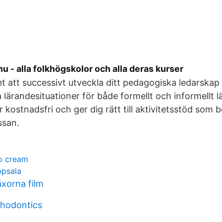
u - alla folkhögskolor och alla deras kurser
et att successivt utveckla ditt pedagogiska ledarska
 lärandesituationer för både formellt och informellt l
 kostnadsfri och ger dig rätt till aktivitetsstöd som b
ssan.
o cream
ppsala
äxorna film
thodontics