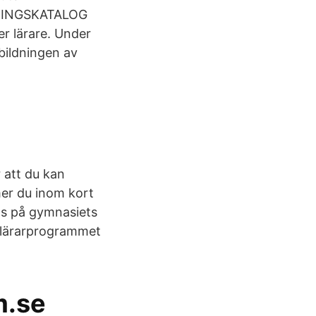
DNINGSKATALOG
r lärare. Under
bildningen av
r att du kan
mer du inom kort
nns på gymnasiets
ndlärarprogrammet
m.se