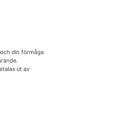
p och din förmåga
ärande.
etalas ut av