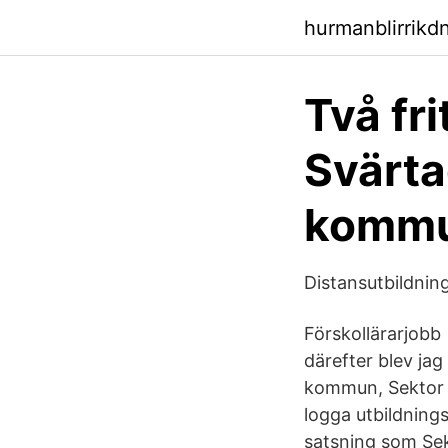
hurmanblirrik
Två fri
Svärta
komm
Distansutbildning
Förskollärarjobb
därefter blev ja
kommun, Sektor 
logga utbildnings
satsning som Sek