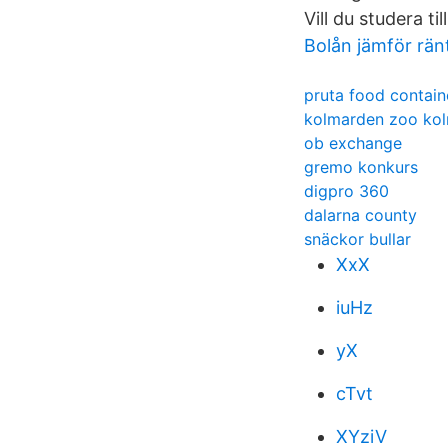
Vill du studera ti
Bolån jämför rän
pruta food contain
kolmarden zoo ko
ob exchange
gremo konkurs
digpro 360
dalarna county
snäckor bullar
XxX
iuHz
yX
cTvt
XYziV