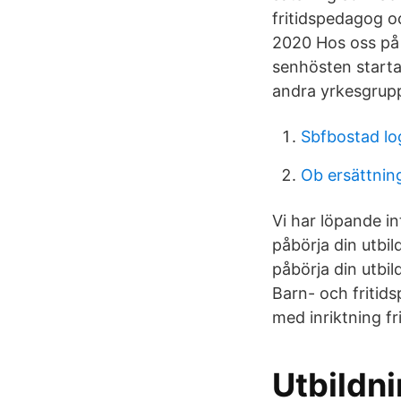
fritidspedagog
2020 Hos oss på 
senhösten starta
andra yrkesgrupp
Sbfbostad lo
Ob ersättnin
Vi har löpande in
påbörja din utbi
påbörja din utbi
Barn- och fritid
med inriktning f
Utbildn