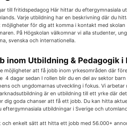
ar till fritidspedagog Här hittar du eftergymnasiala ut
ands. Varje utbildning har en beskrivning där du hitt
 möjligheter för dig att komma i kontakt med skolan e
naren. På Högskolan välkomnar vi alla studenter, ung
na, svenska och internationella.
b inom Utbildning & Pedagogik i
re möjligheter att få jobb inom yrkesområden där före
 4 dagar sedan I rollen blir du en del av sektor barn
nens och ungdomarnas utveckling i fokus. Vi arbetar
knadsutbildning är en utbildning till ett yrke där de
r dig goda chanser att få ett jobb. Du kan hitta aktue
u eftergymnasiala utbildningar i Sverige och utomland
t och enkelt sätt att hitta ett jobb med 56.000+ ann