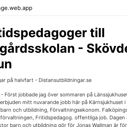
dnge.web.app
tidspedagoger till
gårdsskolan - Skövd
un
ar på halvfart - Distansutbildningar.se
 - Först jobbade jag över sommaren på Länssjukhus
g erbjuden mitt nuvarande jobb här på Kärnsjukhuset 
barn och utbildning, Förvaltningsekonom. Falköpin
förvaltningen, Fritidspedagog. offentliga job. Dagen 
tor barn och utbildning gör för Jonas Wallman är fö