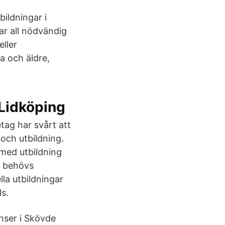
bildningar i
ar all nödvändig
ller
a och äldre,
 Lidköping
tag har svårt att
 och utbildning.
 med utbildning
t behövs
lla utbildningar
s.
onser i Skövde