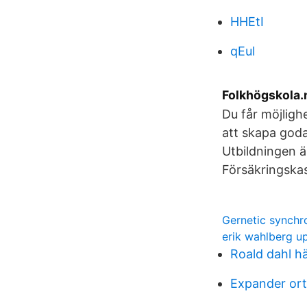
HHEtI
qEul
Folkhögskola.n
Du får möjligh
att skapa goda
Utbildningen är
Försäkringska
Gernetic synchr
erik wahlberg u
Roald dahl h
Expander or