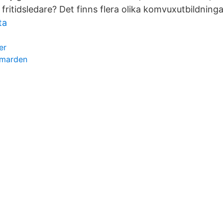
ll fritidsledare? Det finns flera olika komvuxutbildningar 
ta
er
lmarden