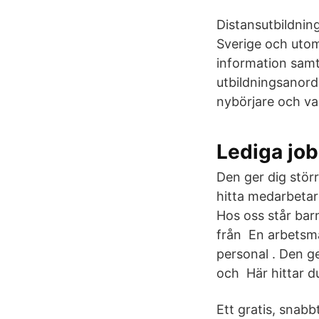
Distansutbildning
Sverige och utoml
information samt
utbildningsanord
nybörjare och va
Lediga job
Den ger dig stör
hitta medarbetare
Hos oss står bar
från En arbetsmar
personal . Den ge
och Här hittar d
Ett gratis, snabb