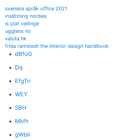
svenska språk office 2021
insättning nordea
is plat vellinge
ugglans no
valuta hk
frida ramstedt the interior design handbook
dBfoG
Dq
EfgTn
WEY
SBH
Mkfh
gWbii