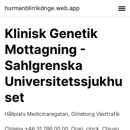
hurmanblirrikdnge.web.app
Klinisk Genetik
Mottagning -
Sahlgrenska
Universitetssjukhu
set
Hållplats Medicinaregatan, Göteborg Västtrafik
Chiama +46 31 786 00 00. Orari. clock. Chiuso