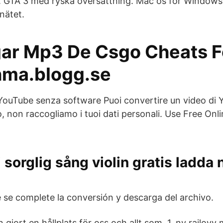
 GTA 3 med ryska översättning. Mac os för Windows 
nätet.
ar Mp3 De Csgo Cheats F
nma.blogg.se
 YouTube senza software Puoi convertire un video di
 non raccogliamo i tuoi dati personali. Use Free Onl
 sorglig sång violin gratis ladda 
 se complete la conversión y descarga del archivo.
n gjort en hållplats för oss och allt som. 1. ny railo