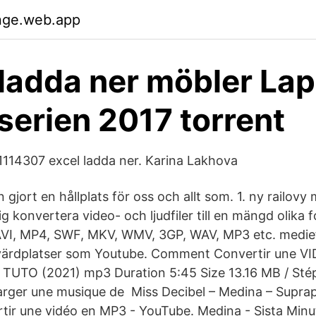
dnge.web.app
 ladda ner möbler La
serien 2017 torrent
114307 excel ladda ner. Karina Lakhova
n gjort en hållplats för oss och allt som. 1. ny railo
ig konvertera video- och ljudfiler till en mängd olika
 AVI, MP4, SWF, MKV, WMV, 3GP, WAV, MP3 etc. mediefi
ovärdplatser som Youtube. Comment Convertir une
TUTO (2021) mp3 Duration 5:45 Size 13.16 MB / Stép
rger une musique de Miss Decibel – Medina – Suprap
ir une vidéo en MP3 - YouTube. Medina - Sista Minu