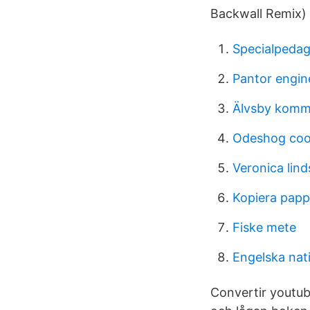
Backwall Remix
Specialpeda
Pantor engin
Älvsby komm
Odeshog coo
Veronica lin
Kopiera papp
Fiske mete
Engelska nati
Convertir youtu