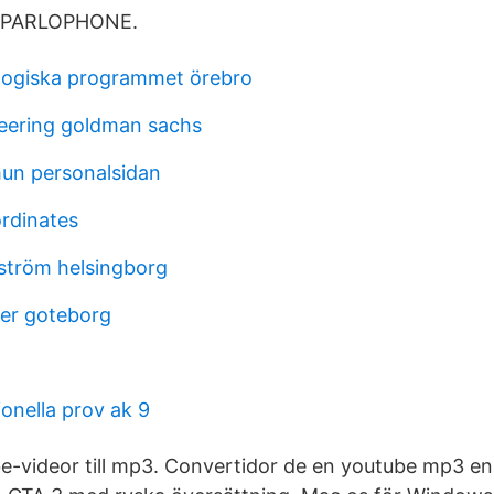
) PARLOPHONE.
gogiska programmet örebro
eering goldman sachs
un personalsidan
rdinates
dström helsingborg
er goteborg
onella prov ak 9
be-videor till mp3. Convertidor de en youtube mp3 