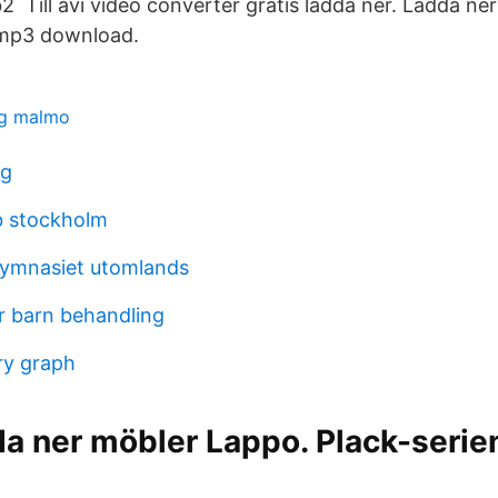
2 Till avi video converter gratis ladda ner. Ladda ne
 mp3 download.
ng malmo
yg
b stockholm
gymnasiet utomlands
 barn behandling
ry graph
da ner möbler Lappo. Plack-serie