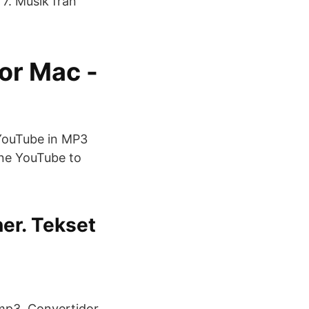
7. Musik från
or Mac -
 YouTube in MP3
ine YouTube to
ner. Tekset
vy mp3 Convertidor