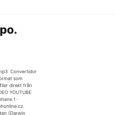
ppo.
vy mp3 Convertidor
 format som
ler direkt från
 VIDEO YOUTUBE
hane 1 ·
honline.cz.
ten (Darwin