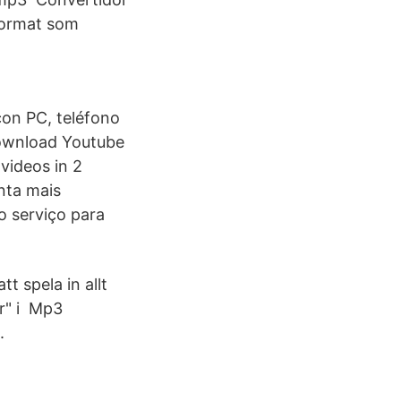
 format som
con PC, teléfono
download Youtube
videos in 2
nta mais
o serviço para
t spela in allt
er" i Mp3
.