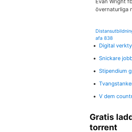
Evan Wright fb
övernaturliga
Distansutbildni
afa 838
Digital verkt
Snickare job
Stipendium 
Tvangstanker
V dem count
Gratis lad
torrent