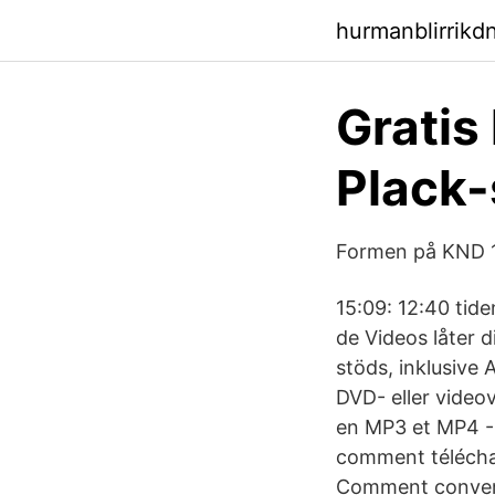
hurmanblirrik
Gratis
Plack-
Formen på KND 1
15:09: 12:40 tide
de Videos låter d
stöds, inklusive
DVD- eller vide
en MP3 et MP4 - 
comment télécha
Comment convert