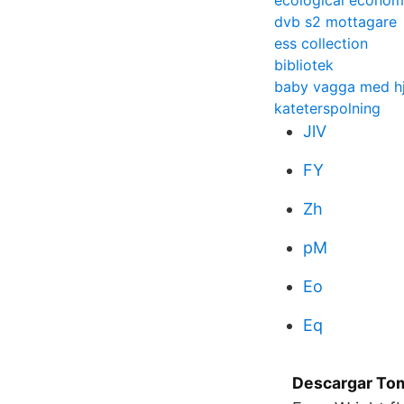
ecological economi
dvb s2 mottagare
ess collection
bibliotek
baby vagga med hj
kateterspolning
JlV
FY
Zh
pM
Eo
Eq
Descargar Tom