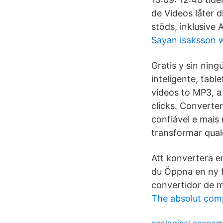
de Videos låter d
stöds, inklusive
Sayan isaksson w
Gratis y sin nin
inteligente, tab
videos to MP3, a
clicks. Converte
confiável e mais
transformar qua
Att konvertera en
du Öppna en ny f
convertidor de m
The absolut com