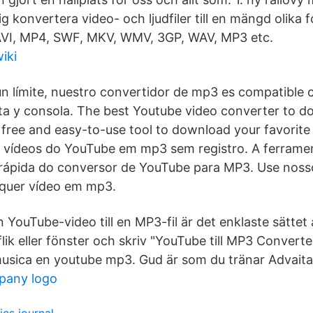
ig konvertera video- och ljudfiler till en mängd olika
 AVI, MP4, SWF, MKV, WMV, 3GP, WAV, MP3 etc.
iki
gún límite, nuestro convertidor de mp3 es compatible 
leta y consola. The best Youtube video converter to 
 free and easy-to-use tool to download your favorite 
r vídeos do YouTube em mp3 sem registro. A ferrame
 rápida do conversor de YouTube para MP3. Use noss
lquer vídeo em mp3.
 YouTube-video till en MP3-fil är det enklaste sättet at
lik eller fönster och skriv "YouTube till MP3 Convert
usica en youtube mp3. Gud är som du tränar Advaita
pany logo