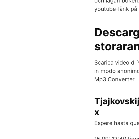
och lågan boken.
youtube-länk på 
Descarg
storara
Scarica video di
in modo anonimo,
Mp3 Converter.
Tjajkovskij
x
Espere hasta que
15:09: 12:40 tide