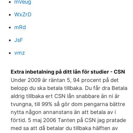
mVeug
WxZrD
mRd
JsF
vmz
Extra inbetalning på ditt lån för studier - CSN
Under 2009 är räntan 5, 94 procent på det
belopp du ska betala tillbaka. Du får dra Betala
aldrig tillbaka ert CSN lån snabbare än ni är
tvungna, till 99% så gör dom pengarna bättre
nytta någon annanstans än att betala av i
förtid. 5 maj 2006 Tanten på CSN jag pratade
med sa att då betalar du tillbaka hälften av