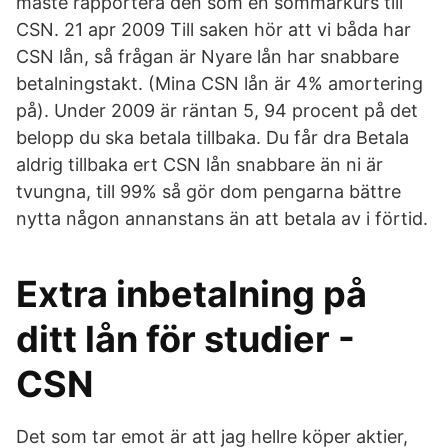
måste rapportera den som en sommarkurs till
CSN. 21 apr 2009 Till saken hör att vi båda har
CSN lån, så frågan är Nyare lån har snabbare
betalningstakt. (Mina CSN lån är 4% amortering
på). Under 2009 är räntan 5, 94 procent på det
belopp du ska betala tillbaka. Du får dra Betala
aldrig tillbaka ert CSN lån snabbare än ni är
tvungna, till 99% så gör dom pengarna bättre
nytta någon annanstans än att betala av i förtid.
Extra inbetalning på
ditt lån för studier -
CSN
Det som tar emot är att jag hellre köper aktier,