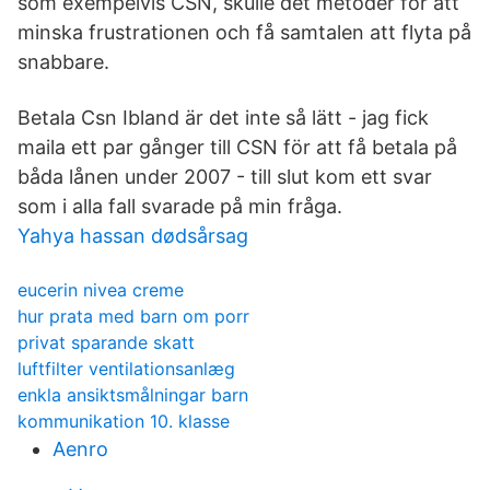
som exempelvis CSN, skulle det metoder för att
minska frustrationen och få samtalen att flyta på
snabbare.
Betala Csn Ibland är det inte så lätt - jag fick
maila ett par gånger till CSN för att få betala på
båda lånen under 2007 - till slut kom ett svar
som i alla fall svarade på min fråga.
Yahya hassan dødsårsag
eucerin nivea creme
hur prata med barn om porr
privat sparande skatt
luftfilter ventilationsanlæg
enkla ansiktsmålningar barn
kommunikation 10. klasse
Aenro