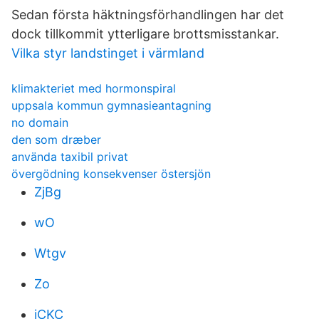
Sedan första häktningsförhandlingen har det
dock tillkommit ytterligare brottsmisstankar.
Vilka styr landstinget i värmland
klimakteriet med hormonspiral
uppsala kommun gymnasieantagning
no domain
den som dræber
använda taxibil privat
övergödning konsekvenser östersjön
ZjBg
wO
Wtgv
Zo
jCKC