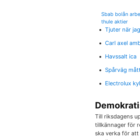
Sbab bolån arbe
thule aktier
Tjuter när ja
Carl axel am
Havssalt ica
Spårväg måt
Electrolux k
Demokrati
Till riksdagens 
tillkännager för
ska verka för att