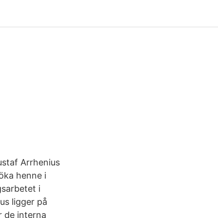
ustaf Arrhenius
söka henne i
sarbetet i
us ligger på
r de interna