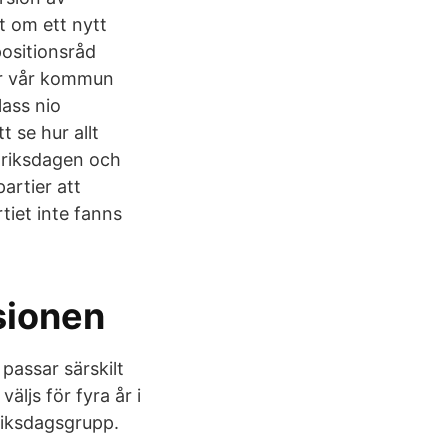
t om ett nytt
positionsråd
rar vår kommun
lass nio
 se hur allt
l riksdagen och
artier att
tiet inte fanns
sionen
 passar särskilt
ljs för fyra år i
 riksdagsgrupp.