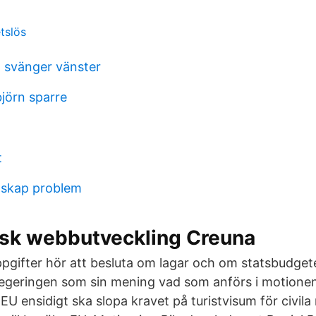
tslös
g svänger vänster
björn sparre
t
ylskap problem
sk webbutveckling Creuna
uppgifter hör att besluta om lagar och om statsbudge
 regeringen som sin mening vad som anförs i motione
 EU ensidigt ska slopa kravet på turistvisum för civila