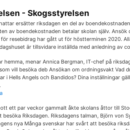
elsen - Skogsstyrelsen
attar ersätter riksdagen en del av boendekostnade
ten av boendekostnaden betalar skolan själv. Ansök 
för resebidrag har gått ut för höstterminen 2020. Al
dagshuset är tillsvidare inställda med anledning av c
r hemma, menar Annica Bergman, IT-chef på riksda
som vill besöka deb Ansökan om ordningsvakt Vad drive
ar i Hells Angels och Bandidos? Dina inställningar gä
.
sa
lott ett par veckor gammalt åkte skolans åttor till S
t besöka Riksdagen. Riksdagens talman, Björn von S
gens nya Många svenskar har svårt att besöka riksd