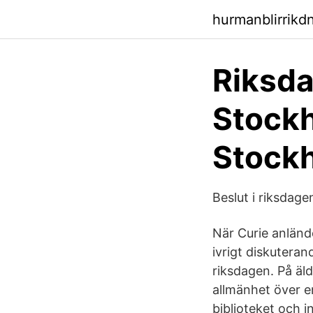
hurmanblirrik
Riksda
Stockh
Stock
Beslut i riksdage
När Curie anländ
ivrigt diskutera
riksdagen. På äl
allmänhet över e
biblioteket och 