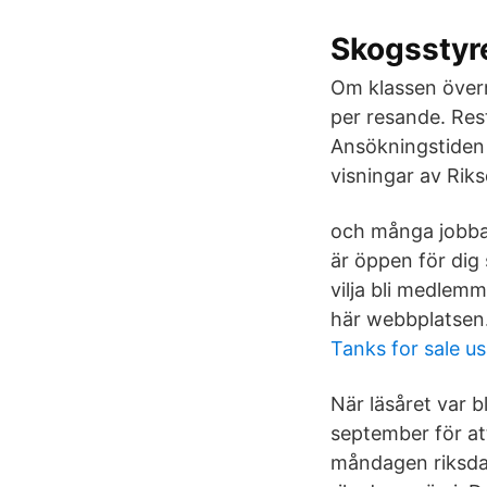
Skogsstyr
Om klassen övern
per resande. Res
Ansökningstiden 
visningar av Riks
och många jobba
är öppen för dig 
vilja bli medlemm
här webbplatsen
Tanks for sale u
När läsåret var b
september för at
måndagen riksda