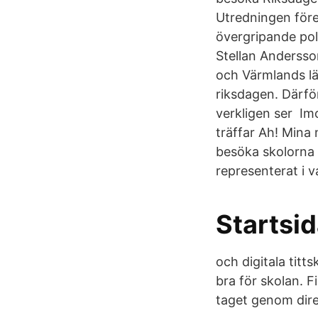
Utredningen föres
övergripande pol
Stellan Andersso
och Värmlands lä
riksdagen. Därför
verkligen ser Im
träffar Ah! Mina
besöka skolorna f
representerat i v
Startsid
och digitala titt
bra för skolan. F
taget genom direk