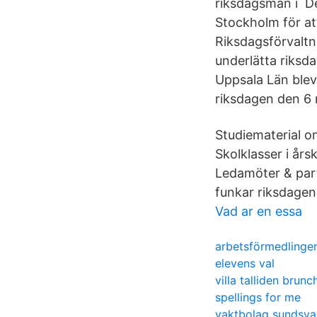
riksdagsmän i De
Stockholm för at
Riksdagsförvaltn
underlätta riksda
Uppsala Län blev
riksdagen den 6
Studiematerial o
Skolklasser i år
Ledamöter & par
funkar riksdage
Vad ar en essa
arbetsförmedlinge
elevens val
villa talliden brunc
spellings for me
vaktbolag sundsval