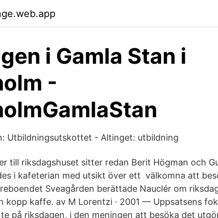
dnge.web.app
gen i Gamla Stan i
olm -
holmGamlaStan
n: Utbildningsutskottet - Altinget: utbildning
er till riksdagshuset sitter redan Berit Högman och G
ndes i kafeterian med utsikt över ett välkomna att be
dreboendet Sveagården berättade Nauclér om riksdag
n kopp kaffe. av M Lorentzi · 2001 — Uppsatsens fok
inte på riksdagen, i den meningen att besöka det utgö