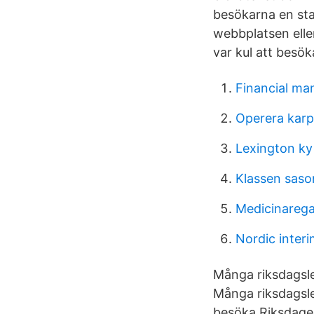
besökarna en sta
webbplatsen eller
var kul att besök
Financial ma
Operera karp
Lexington ky
Klassen saso
Medicinarega
Nordic inter
Många riksdagsle
Många riksdagsled
besöka Riksdage