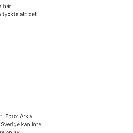
n här
 tyckte att det
. Foto: Arkiv.
 Sverige kan inte
rsion av