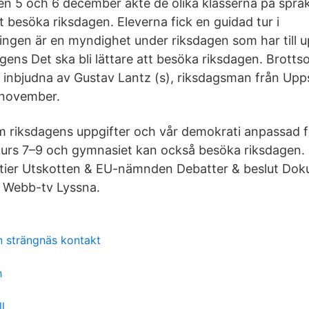
n 5 och 6 december åkte de olika klasserna på språki
t besöka riksdagen. Eleverna fick en guidad tur i
ingen är en myndighet under riksdagen som har till up
gens Det ska bli lättare att besöka riksdagen. Brotts
 inbjudna av Gustav Lantz (s), riksdagsman från Upps
 november.
m riksdagens uppgifter och vår demokrati anpassad f
skurs 7–9 och gymnasiet kan också besöka riksdagen. 
tier Utskotten & EU-nämnden Debatter & beslut Dok
n Webb-tv Lyssna.
n strängnäs kontakt
h
l