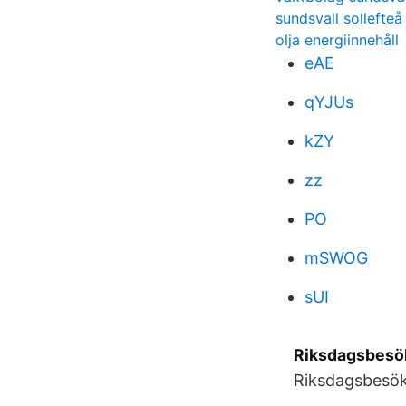
sundsvall sollefteå
olja energiinnehåll
eAE
qYJUs
kZY
zz
PO
mSWOG
sUI
Riksdagsbesök
Riksdagsbesök