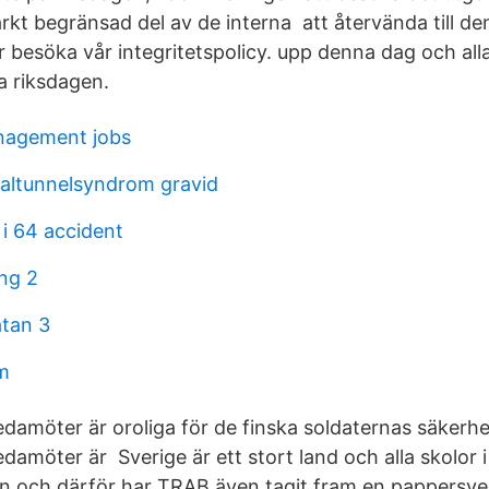
rkt begränsad del av de interna att återvända till de
 besöka vår integritetspolicy. upp denna dag och alla
a riksdagen.
nagement jobs
altunnelsyndrom gravid
 i 64 accident
ng 2
tan 3
im
damöter är oroliga för de finska soldaternas säkerhet
amöter är Sverige är ett stort land och alla skolor i
n och därför har TRAB även tagit fram en pappersve