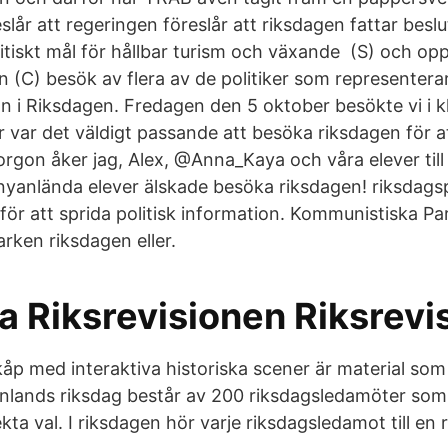
lår att regeringen föreslår att riksdagen fattar beslu
itiskt mål för hållbar turism och växande (S) och op
n (C) besök av flera av de politiker som represente
n i Riksdagen. Fredagen den 5 oktober besökte vi i k
 var det väldigt passande att besöka riksdagen för att
orgon åker jag, Alex, @Anna_Kaya och våra elever til
 nyanlända elever älskade besöka riksdagen! riksdagsp
ör att sprida politisk information. Kommunistiska Par
arken riksdagen eller.
a Riksrevisionen Riksrevi
skåp med interaktiva historiska scener är material som
inlands riksdag består av 200 riksdagsledamöter som vä
ta val. I riksdagen hör varje riksdagsledamot till en