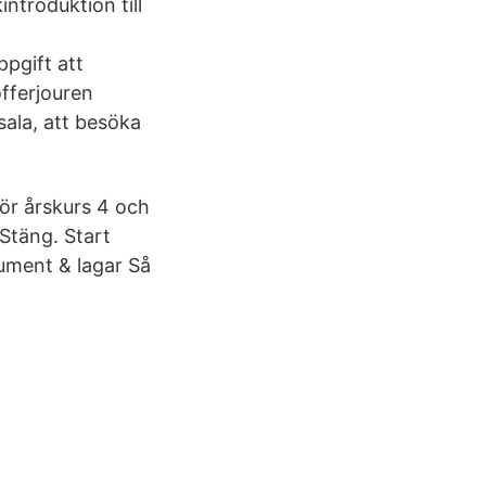
ntroduktion till
pgift att
offerjouren
ala, att besöka
ör årskurs 4 och
Stäng. Start
ument & lagar Så