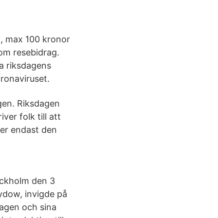
n, max 100 kronor
om resebidrag.
la riksdagens
oronaviruset.
gen. Riksdagen
r folk till att
ller endast den
tockholm den 3
ydow, invigde på
agen och sina